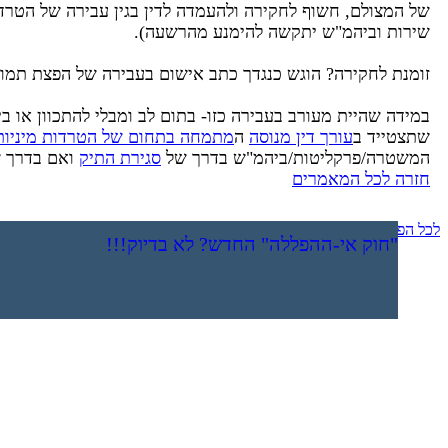
שירות וביהמ"ש יתקשה להימנע מהרשעה).
זומנת לחקירה? הוגש כנגדך כתב אישום בעבירה של הפצת תמונ
במידה שהיית מעורב בעבירה כזו- בתום לב ומבלי להתכוון או ב
שתצטייד ב
עורך דין מנוסה
ה
מתמחה בתחום של הטרדות מיניות
המשטרה/פרקליטות/ביהמ"ש בדרך של
סגירת התיק
ואם בדרך ש
חזרה לכל המאמרים
לכל הפרסומים
גניבה מסופר פארם
מחיקת רישום משטרתי
מחיקת כתב אישום פלילי
היתרונות והחסרונות של עסקת טיעון
צו הגנה במקרה של אלימות במשפחה
"חוק אי-ההפללה" החדש? לא בדיוק!!!
שימוש המשטרה במדובבים - סכנה להרשעת שווא
נעצרת? זומנת לחקירה? אתה חייב לקרא את זה!!!
הייתם מעורבים בתאונה? - קבלו מידע חשוב וקריטי!