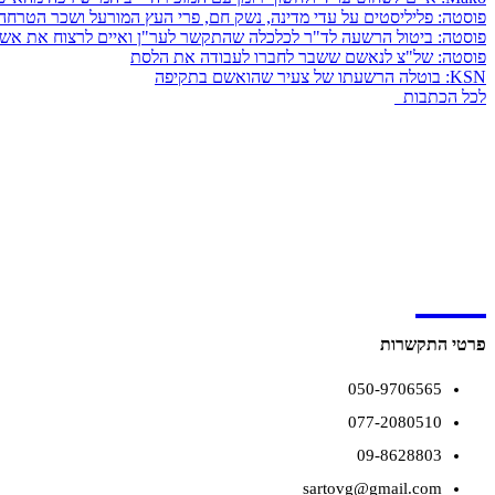
פוסטה: פליליסטים על עדי מדינה, נשק חם, פרי העץ המורעל ושכר הטרחה
פוסטה: ביטול הרשעה לד"ר לכלכלה שהתקשר לער"ן ואיים לרצוח את אש
פוסטה: של"צ לנאשם ששבר לחברו לעבודה את הלסת
KSN: בוטלה הרשעתו של צעיר שהואשם בתקיפה
לכל הכתבות
GS
פרטי התקשרות
050-9706565
077-2080510
09-8628803
sartovg@gmail.com