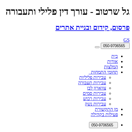
גל שרטוב - עורך דין פלילי ותעבורה
פרסום, קידום ובניית אתרים
GS
050-9706565
בית
אודות
המלצות
תחומי התמחות
עבירות פליליות
עבירות תעבורה
צווארון לבן
עבירות סמים
עבירות רכוש
עבירות נשק
מן התקשורת
פעילות בקהילה
050-9706565