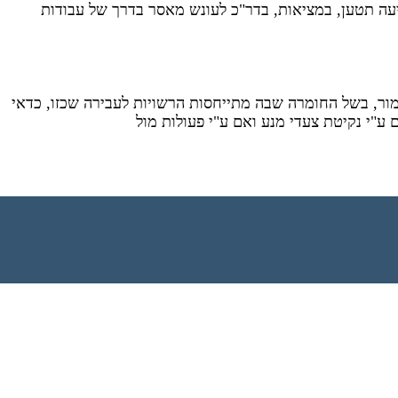
ינית ולעונש מקסימאלי של 5 שנות מאסר בפועל (כאשר התביעה תטען, במציאות, בדר"כ לעונש מאסר בדרך של עבודות
מור, בשל החומרה שבה מתייחסות הרשויות לעבירה שכזו, כדאי
ם ע"י נקיטת צעדי מנע ואם ע"י פעולות מול