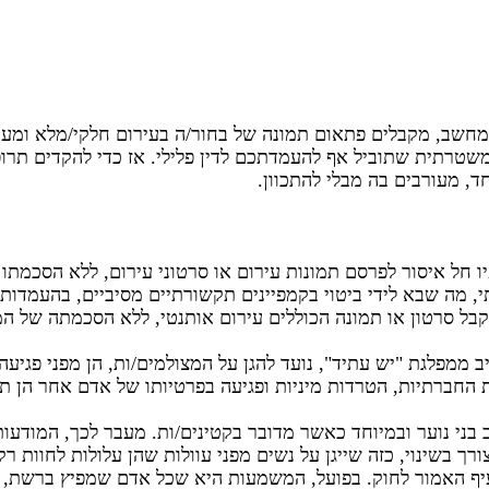
המחשב, מקבלים פתאום תמונה של בחור/ה בעירום חלקי/מלא ומעבי
שטרתית שתוביל אף להעמדתכם לדין פלילי. אז כדי להקדים תרו
ד, מעורבים בה מבלי להתכוון.
ת, לפיו חל איסור לפרסם תמונות עירום או סרטוני עירום, ללא הסכמ
 מה שבא לידי ביטוי בקמפיינים תקשורתיים מסיביים, בהעמדות 
 סרטון או תמונה הכוללים עירום אותנטי, ללא הסכמתה של המ
 ממפלגת "יש עתיד", נועד להגן על המצולמים/ות, הן מפני פגיעה
החברתיות, הטרדות מיניות ופגיעה בפרטיותו של אדם אחר הן תו
בני נוער ובמיוחד כאשר מדובר בקטינים/ות. מעבר לכך, המודעות 
רך בשינוי, כזה שייגן על נשים מפני עוולות שהן עלולות לחוות 
עיף האמור לחוק. בפועל, המשמעות היא שכל אדם שמפיץ ברשת, 