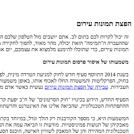
הפצת תמונות עירום
זה יכול לקרות לכם בתום לב. אתם יושבים מול הטלפון שלכם 
שההעברה ה"תמימה" הזאת יכולה, מהר מאוד, להפוך לחקירה מ
תמונות עירום, כדי שתוכלו להימנע מלמצוא את עצמכם, יום אח
משמעותו של איסור פרסום תמונות עירום
בשנת 2014 התווסף סעיף חדש לחוק למניעת הטרדה מיני
בחוק, הפרקליטות והמשטרה החלו לאכוף אותו, באופן משמעותי,
העבירות.
עבירה של הפצת תמונות עירום
נעשית כאשר אדם מקבל
הסעיף החדש, הידוע בכינויו "חוק הסרטונים" של ח"כ יפעת קריב
ההתפתחות הטכנולוגית, שהביאה אלינו את האינטרנט והרשתות 
המשמעות היא, כי מספר הקורבנות רק הולך וגדל, במיוחד בקרב 
מאבקיהן של תנועות פמיניסטיות. מודעות זו הביאה עמה את הצו
הטכנולוגית המהירה והן של המאבק לשוויון האישה, הוכנס הס