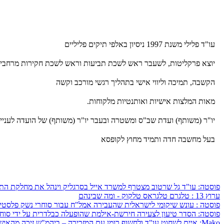
עו"ד פלילי משנת 1997 ניסיון באלפי תיקים פליליים
יוצא פרקליטות, לשעבר ראש לשכת תביעות וראש לשכת חקירות מרחבי
הקשבה, תמיכה וליווי אישי בתהליך רגשי מורכב וקשה
מאות המלצות אישיות ואותנטיות מלקוחות.
יו"ר (משותף) ועדת שב"ס ומשטרה ובעבר יו"ר (משותף) של הועדה לענייני
בעל מחשבה חדה ותמיד מחוץ לקופסא
פוסטה: עו"ד גל שרטוב מצטרף למשרד אייל בסרגליק וינהל את מחלקת הת
ערוץ 13 : טלגרם טלגראס טלקוק - ומה שבינהם
פוסטה : עונש שיקומי לישראלית שהעבירה אמל"ח עבור סוחרי נשק פלסטינ
פוסטה: הסדר טיעון לצעירה חירשת-אילמת שהופעלה כבלדרית על ידי סוח
Mako: איים לשחוט עו"ד ולחשוף רומן עם המזכירה – ביהמ"ש זיכה מהאישומים